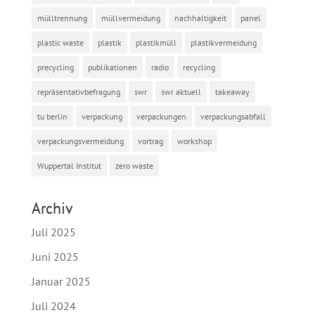
mülltrennung
müllvermeidung
nachhaltigkeit
panel
plastic waste
plastik
plastikmüll
plastikvermeidung
precycling
publikationen
radio
recycling
repräsentativbefragung
swr
swr aktuell
takeaway
tu berlin
verpackung
verpackungen
verpackungsabfall
verpackungsvermeidung
vortrag
workshop
Wuppertal Institut
zero waste
Archiv
Juli 2025
Juni 2025
Januar 2025
Juli 2024