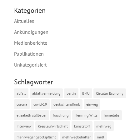
Kategorien
Aktuelles
Ankündigungen
Medienberichte
Publikationen
Unkategorisiert
Schlagwörter
abfall
abfallvermeidung
berlin
BMU
Circular Economy
corona
covid-19
deutschlandfunk
einweg
elisabeth süßbauer
forschung
Henning Wilts
homelabs
Interview
Kreislaufwirtschaft
kunststoff
mehrweg
mehrwegangebotspflicht
mehrwegbehälter
müll