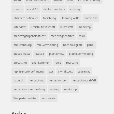
abfall
abfallvermeidung
berlin
BMU
Circular Economy
corona
covid-19
deutschlandfunk
einweg
elisabeth süßbauer
forschung
Henning Wilts
homelabs
Interview
Kreislaufwirtschaft
kunststoff
mehrweg
mehrwegangebotspflicht
mehrwegbehälter
müll
mülltrennung
müllvermeidung
nachhaltigkeit
panel
plastic waste
plastik
plastikmüll
plastikvermeidung
precycling
publikationen
radio
recycling
repräsentativbefragung
swr
swr aktuell
takeaway
tu berlin
verpackung
verpackungen
verpackungsabfall
verpackungsvermeidung
vortrag
workshop
Wuppertal Institut
zero waste
Archiv