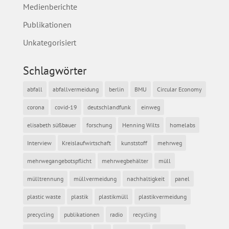
Medienberichte
Publikationen
Unkategorisiert
Schlagwörter
abfall
abfallvermeidung
berlin
BMU
Circular Economy
corona
covid-19
deutschlandfunk
einweg
elisabeth süßbauer
forschung
Henning Wilts
homelabs
Interview
Kreislaufwirtschaft
kunststoff
mehrweg
mehrwegangebotspflicht
mehrwegbehälter
müll
mülltrennung
müllvermeidung
nachhaltigkeit
panel
plastic waste
plastik
plastikmüll
plastikvermeidung
precycling
publikationen
radio
recycling