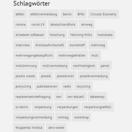
Schlagwörter
abfall
abfallvermeidung
berlin
BMU
Circular Economy
corona
covid-19
deutschlandfunk
einweg
elisabeth süßbauer
forschung
Henning Wilts
homelabs
Interview
Kreislaufwirtschaft
kunststoff
mehrweg
mehrwegangebotspflicht
mehrwegbehälter
müll
mülltrennung
müllvermeidung
nachhaltigkeit
panel
plastic waste
plastik
plastikmüll
plastikvermeidung
precycling
publikationen
radio
recycling
repräsentativbefragung
swr
swr aktuell
takeaway
tu berlin
verpackung
verpackungen
verpackungsabfall
verpackungsvermeidung
vortrag
workshop
Wuppertal Institut
zero waste