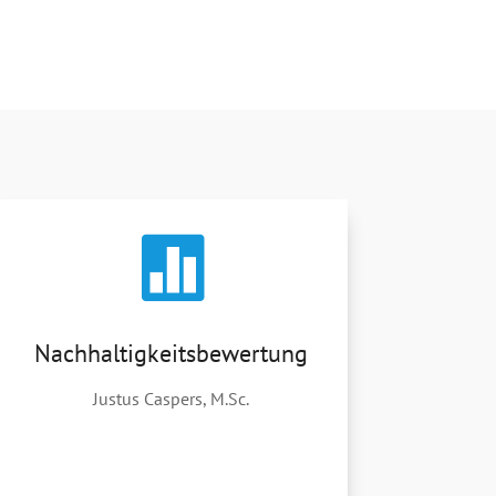

Nachhaltigkeits­bewertung
Justus Caspers, M.Sc.