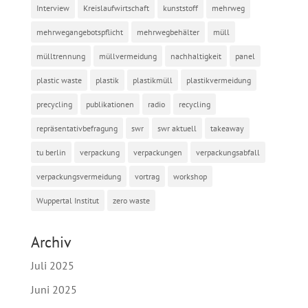
Interview
Kreislaufwirtschaft
kunststoff
mehrweg
mehrwegangebotspflicht
mehrwegbehälter
müll
mülltrennung
müllvermeidung
nachhaltigkeit
panel
plastic waste
plastik
plastikmüll
plastikvermeidung
precycling
publikationen
radio
recycling
repräsentativbefragung
swr
swr aktuell
takeaway
tu berlin
verpackung
verpackungen
verpackungsabfall
verpackungsvermeidung
vortrag
workshop
Wuppertal Institut
zero waste
Archiv
Juli 2025
Juni 2025