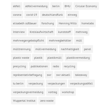
abfall
abfallvermeidung
berlin
BMU
Circular Economy
corona
covid-19
deutschlandfunk
einweg
elisabeth süßbauer
forschung
Henning Wilts
homelabs
Interview
Kreislaufwirtschaft
kunststoff
mehrweg
mehrwegangebotspflicht
mehrwegbehälter
müll
mülltrennung
müllvermeidung
nachhaltigkeit
panel
plastic waste
plastik
plastikmüll
plastikvermeidung
precycling
publikationen
radio
recycling
repräsentativbefragung
swr
swr aktuell
takeaway
tu berlin
verpackung
verpackungen
verpackungsabfall
verpackungsvermeidung
vortrag
workshop
Wuppertal Institut
zero waste