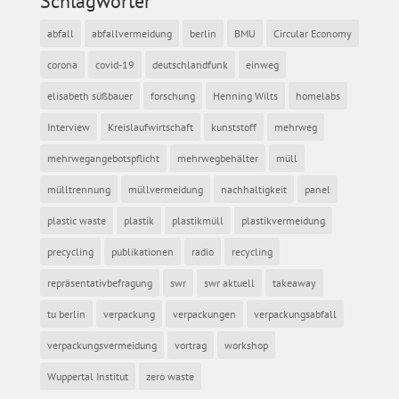
Schlagwörter
abfall
abfallvermeidung
berlin
BMU
Circular Economy
corona
covid-19
deutschlandfunk
einweg
elisabeth süßbauer
forschung
Henning Wilts
homelabs
Interview
Kreislaufwirtschaft
kunststoff
mehrweg
mehrwegangebotspflicht
mehrwegbehälter
müll
mülltrennung
müllvermeidung
nachhaltigkeit
panel
plastic waste
plastik
plastikmüll
plastikvermeidung
precycling
publikationen
radio
recycling
repräsentativbefragung
swr
swr aktuell
takeaway
tu berlin
verpackung
verpackungen
verpackungsabfall
verpackungsvermeidung
vortrag
workshop
Wuppertal Institut
zero waste