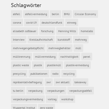
Schlagwörter
abfall
abfallvermeidung
berlin
BMU
Circular Economy
corona
covid-19
deutschlandfunk
einweg
elisabeth süßbauer
forschung
Henning Wilts
homelabs
Interview
Kreislaufwirtschaft
kunststoff
mehrweg
mehrwegangebotspflicht
mehrwegbehälter
müll
mülltrennung
müllvermeidung
nachhaltigkeit
panel
plastic waste
plastik
plastikmüll
plastikvermeidung
precycling
publikationen
radio
recycling
repräsentativbefragung
swr
swr aktuell
takeaway
tu berlin
verpackung
verpackungen
verpackungsabfall
verpackungsvermeidung
vortrag
workshop
Wuppertal Institut
zero waste