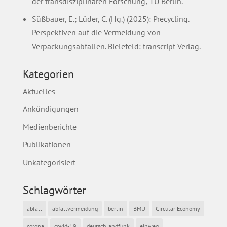
der transdisziplinären Forschung‘, TU Berlin.
Süßbauer, E.; Lüder, C. (Hg.) (2025): Precycling.
Perspektiven auf die Vermeidung von
Verpackungsabfällen. Bielefeld: transcript Verlag.
Kategorien
Aktuelles
Ankündigungen
Medienberichte
Publikationen
Unkategorisiert
Schlagwörter
abfall
abfallvermeidung
berlin
BMU
Circular Economy
corona
covid-19
deutschlandfunk
einweg