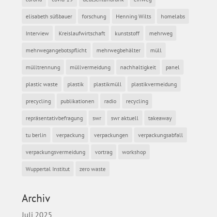
elisabeth süßbauer
forschung
Henning Wilts
homelabs
Interview
Kreislaufwirtschaft
kunststoff
mehrweg
mehrwegangebotspflicht
mehrwegbehälter
müll
mülltrennung
müllvermeidung
nachhaltigkeit
panel
plastic waste
plastik
plastikmüll
plastikvermeidung
precycling
publikationen
radio
recycling
repräsentativbefragung
swr
swr aktuell
takeaway
tu berlin
verpackung
verpackungen
verpackungsabfall
verpackungsvermeidung
vortrag
workshop
Wuppertal Institut
zero waste
Archiv
Juli 2025