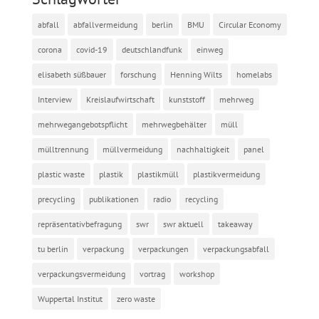
abfall
abfallvermeidung
berlin
BMU
Circular Economy
corona
covid-19
deutschlandfunk
einweg
elisabeth süßbauer
forschung
Henning Wilts
homelabs
Interview
Kreislaufwirtschaft
kunststoff
mehrweg
mehrwegangebotspflicht
mehrwegbehälter
müll
mülltrennung
müllvermeidung
nachhaltigkeit
panel
plastic waste
plastik
plastikmüll
plastikvermeidung
precycling
publikationen
radio
recycling
repräsentativbefragung
swr
swr aktuell
takeaway
tu berlin
verpackung
verpackungen
verpackungsabfall
verpackungsvermeidung
vortrag
workshop
Wuppertal Institut
zero waste